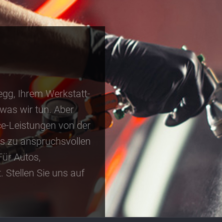
egg, Ihrem Werkstatt-
 was wir tun. Aber
e-Leistungen von der
bis zu anspruchsvollen
Für Autos,
 Stellen Sie uns auf